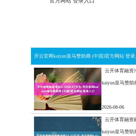
官方网站 登录入口
开云官网kaiyun皇马赞助商 (中国)官方网站 登录
云开体育融资净
kaiyun皇马赞
2026-08-06
云开体育融资融
kaiyun皇马赞