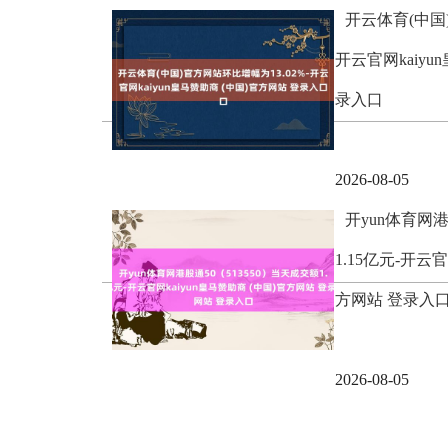
开云体育(中国)
开云官网kaiyu
录入口
2026-08-05
开yun体育网港
1.15亿元-开云官
方网站 登录入
2026-08-05