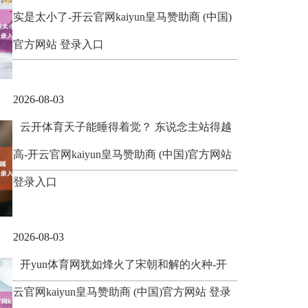
实是太小了-开云官网kaiyun皇马赞助商 (中国)
官方网站 登录入口
2026-08-03
云开体育天子能睡得着觉？ 东说念主站得越
高-开云官网kaiyun皇马赞助商 (中国)官方网站
登录入口
2026-08-03
开yun体育网犹如烽火了宋朝和解的火种-开
云官网kaiyun皇马赞助商 (中国)官方网站 登录