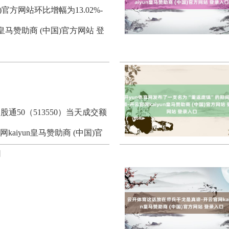
官方网站环比增幅为13.02%-
n皇马赞助商 (中国)官方网站 登
股通50（513550）当天成交额
网kaiyun皇马赞助商 (中国)官
口