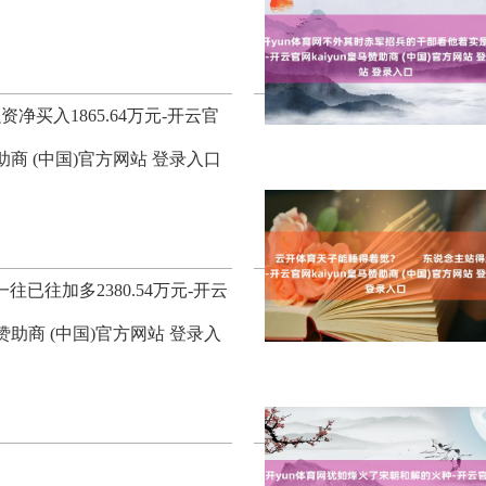
资净买入1865.64万元-开云官
赞助商 (中国)官方网站 登录入口
往已往加多2380.54万元-开云
马赞助商 (中国)官方网站 登录入